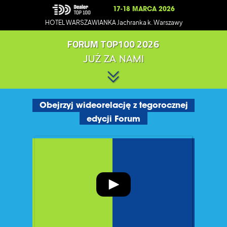
17-18 MARCA 2026
HOTEL WARSZAWIANKA
Jachranka k. Warszawy
FORUM TOP100 2026
JUŻ ZA NAMI
Obejrzyj wideorelację z tegorocznej
edycji Forum