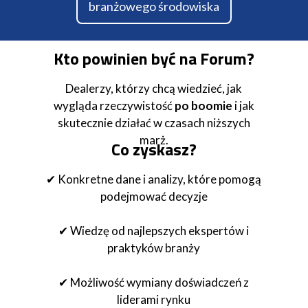
branżowego środowiska
Kto powinien być na Forum?
Dealerzy, którzy chcą wiedzieć, jak
wygląda rzeczywistość
po boomie
i jak
skutecznie działać w czasach niższych
marż.
Co zyskasz?
✔ Konkretne dane i analizy, które pomogą
podejmować decyzje
✔ Wiedzę od najlepszych ekspertów i
praktyków branży
✔ Możliwość wymiany doświadczeń z
liderami rynku